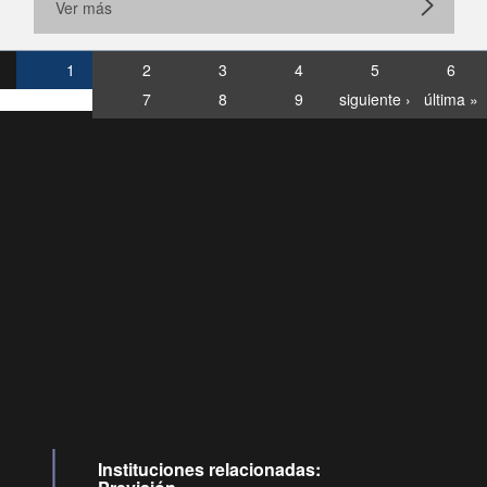
Ver más
1
2
3
4
5
6
7
8
9
siguiente ›
última »
Consultas
Buzón
por:
Ciudadano
6007120028, ✽8088
y
Videollamadas
Instituciones relacionadas: