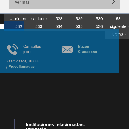
Ver más
« primero
‹ anterior
528
529
530
531
532
533
534
535
536
siguiente ›
última »
Consultas
Buzón
por:
Ciudadano
6007120028, ✽8088
y
Videollamadas
Ir arriba
Instituciones relacionadas: