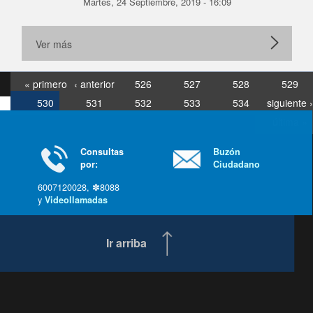
Martes, 24 Septiembre, 2019 - 16:09
Ver más
« primero
‹ anterior
526
527
528
529
530
531
532
533
534
siguiente ›
última »
Consultas
Buzón
por:
Ciudadano
6007120028, ✽8088
y
Videollamadas
Ir arriba