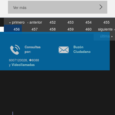
Ver más
« primero
‹ anterior
452
453
454
455
456
457
458
459
460
siguiente ›
última »
Consultas
Buzón
por:
Ciudadano
6007120028, ✽8088
y
Videollamadas
Ir arriba