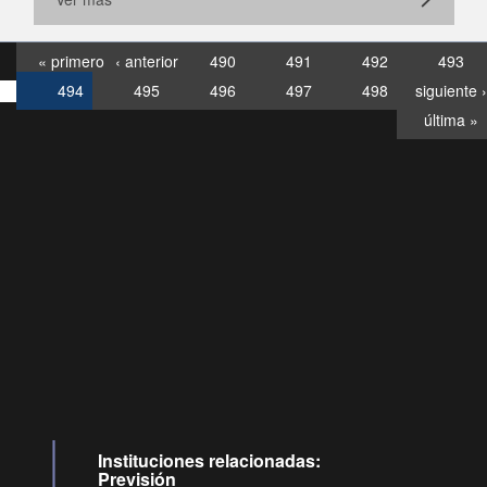
« primero
‹ anterior
490
491
492
493
494
495
496
497
498
siguiente ›
última »
Consultas
Buzón
por:
Ciudadano
6007120028, ✽8088
y
Videollamadas
Instituciones relacionadas:
Previsión