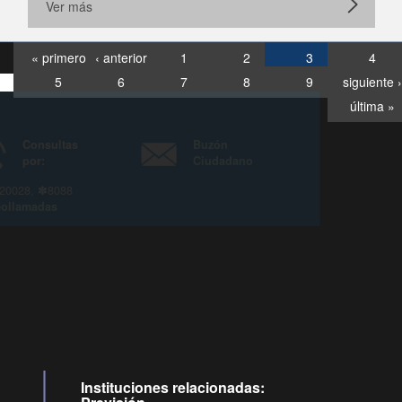
Ver más
« primero
‹ anterior
1
2
3
4
5
6
7
8
9
siguiente ›
última »
Consultas
Buzón
por:
Ciudadano
6007120028, ✽8088
y
Videollamadas
Instituciones relacionadas: