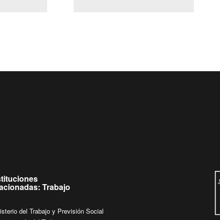
(Servicio Civil)
Ley Lobby
jueves de
Ingrese su consulta al
Buzón Ciudadano
stituciones
lacionadas: Trabajo
isterio del Trabajo y Previsión Social