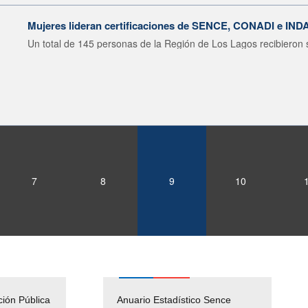
Mujeres lideran certificaciones de SENCE, CONADI e IND
Un total de 145 personas de la Región de Los Lagos recibieron s
7
8
9
10
ción Pública
Empleos Públicos
Anuario Estadístico Sence
Solicitud Audiencias y