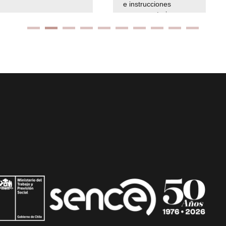
e instrucciones
presuspuetarias