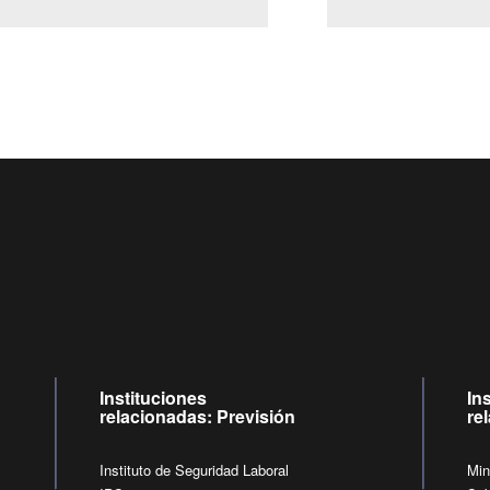
Centro de llamadas: 6007120028, Celular ✽8088 de lunes a 
09:00 a 18:00 horas y viernes de 09:00 a 17:00 horas.
de lunes a viernes de 09:00 a 17:00 horas.
Videollamadas
Instituciones
In
relacionadas: Previsión
re
Instituto de Seguridad Laboral
Min