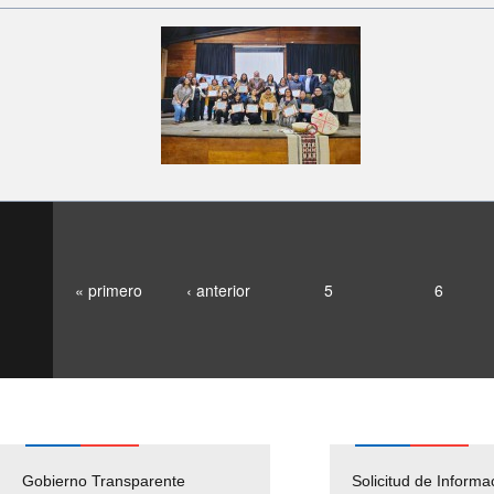
« primero
‹ anterior
5
6
Gobierno Transparente
Pago Proveedores
Solicitud de Informa