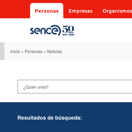
Pasar
al
Personas
Empresas
Organismo
contenido
principal
Inicio
»
Personas
»
Noticias
Resultados de búsqueda: