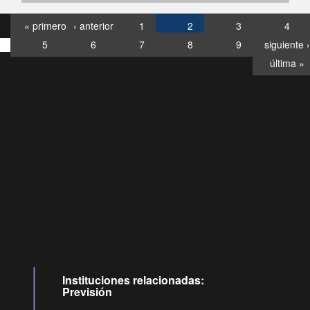
« primero
‹ anterior
1
2
3
4
5
6
7
8
9
siguiente ›
última »
Consultas
Buzón
por:
Ciudadano
6007120028, ✽8088
y
Videollamadas
Instituciones relacionadas:
Previsión