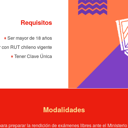
Requisitos
♦
Ser mayor de 18 años
 con RUT chileno vigente
♦
Tener Clave Única
Modalidades
para preparar la rendición de exámenes libres ante el Minister