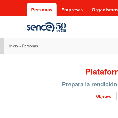
Pasar
al
Personas
Empresas
Organismo
contenido
principal
Inicio
»
Personas
Platafor
Prepara la rendición
Objetivo