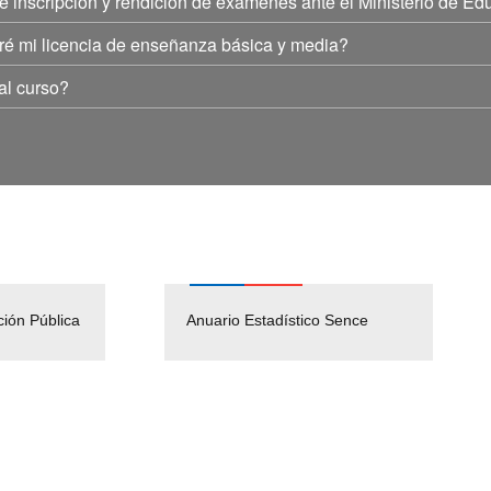
e inscripción y rendición de exámenes ante el Ministerio de E
ndré mi licencia de enseñanza básica y media?
al curso?
ción Pública
Empleos Públicos
Anuario Estadístico Sence
Solicitud Audiencias y
(Servicio Civil)
Ley Lobby