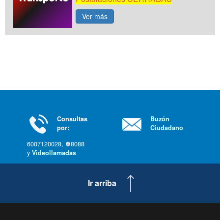
Ver más
Consultas
Buzón
por:
Ciudadano
6007120028, ✽8088
y
Videollamadas
Ir arriba