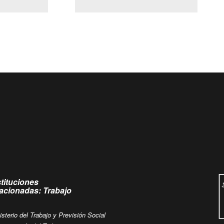
(Servicio Civil)
Ley Lobby
a jueves de
Ingrese su consulta al
Buzón Ciudadano
.
stituciones
lacionadas: Trabajo
isterio del Trabajo y Previsión Social