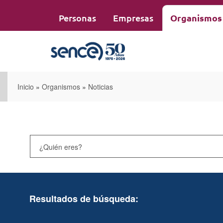
Pasar
al
Personas
Empresas
Organismos
contenido
principal
Inicio
»
Organismos
»
Noticias
Resultados de búsqueda: