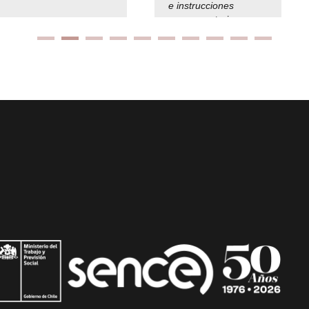
e instrucciones
presuspuetarias
Ir arriba