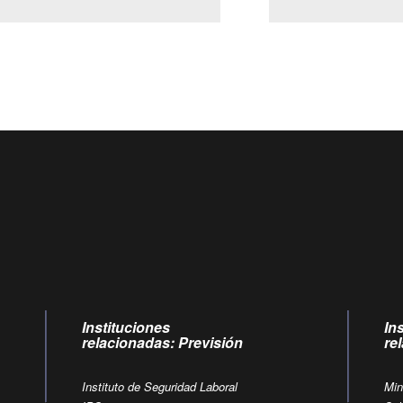
Centro de llamadas: 6007120028, Celular ✽8088 de lunes 
09:00 a 18:00 horas y viernes de 09:00 a 17:00 horas.
Videollamadas
de lunes a viernes de 09:00 a 17:00 horas
Instituciones
In
relacionadas: Previsión
re
Instituto de Seguridad Laboral
Min