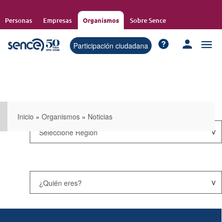
Pasar
al
Personas
Empresas
Organismos
Sobre Sence
contenido
principal
Participación ciudadana
Inicio
»
Organismos
»
Noticias