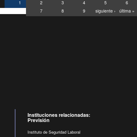
1
2
3
4
5
6
7
8
9
siguiente ›
última »
Consultas
Buzón
por:
Ciudadano
6007120028, ✽8088
y
Videollamadas
Instituciones relacionadas:
Previsión
Instituto de Seguridad Laboral