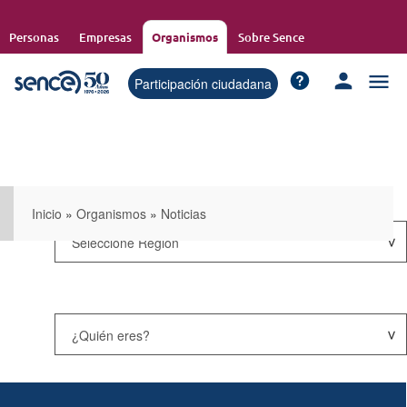
Pasar
al
Personas
Empresas
Organismos
Sobre Sence
contenido
principal
Participación ciudadana
Inicio
»
Organismos
»
Noticias