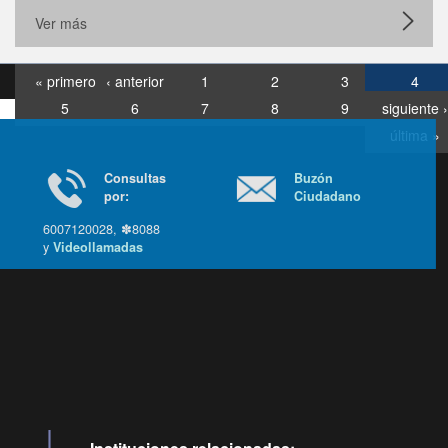
Ver más
« primero
‹ anterior
1
2
3
4
5
6
7
8
9
siguiente ›
última »
Consultas
Buzón
por:
Ciudadano
6007120028, ✽8088
y
Videollamadas
Ir arriba