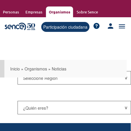
Pasar
al
Personas
Empresas
Organismos
Sobre Sence
contenido
principal
Participación ciudadana
Inicio
»
Organismos
»
Noticias