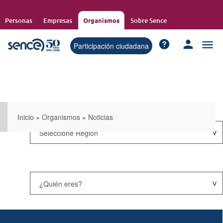
Pasar
al
Personas
Empresas
Organismos
Sobre Sence
contenido
principal
Participación ciudadana
Inicio
»
Organismos
»
Noticias