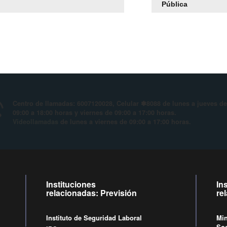
Pública
Centro de llamadas: 6007120028, Celular ✽8088 de lun
09:00 a 18:00 horas y viernes de 09:00 a 17:00 horas.
Videollamadas
de lunes a viernes de 09:00 a 17:00 hor
Instituciones
In
relacionadas: Previsión
re
Instituto de Seguridad Laboral
Min
Soc