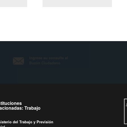
(Servicio Civil)
y Ley Lobby
es a jueves de
Ingrese su consulta al
Buzón Ciudadano
as.
stituciones
lacionadas: Trabajo
isterio del Trabajo y Previsión
ial