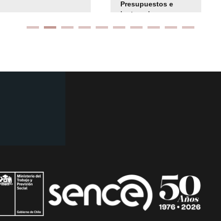
Presupuestos e
instrucciones
presuspuetarias
Ir arriba