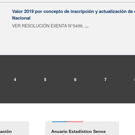
Valor 2019 por concepto de inscripción y actualización de 
Nacional
VER RESOLUCIÓN EXENTA N°5496,
...
4
5
6
7
mación
Empleos Públicos
Anuario Estadístico Sence
Solicitud Audiencias