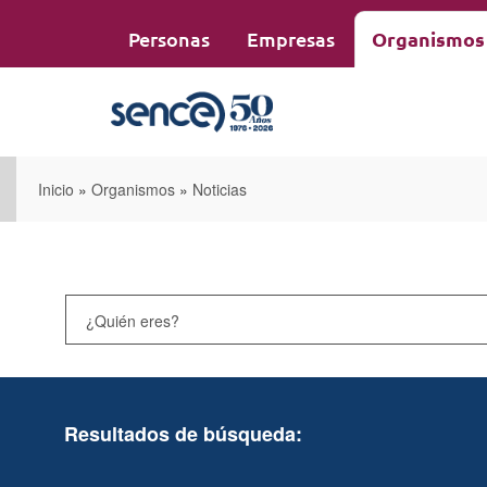
Pasar
al
Personas
Empresas
Organismos
contenido
principal
Inicio
»
Organismos
»
Noticias
Resultados de búsqueda: