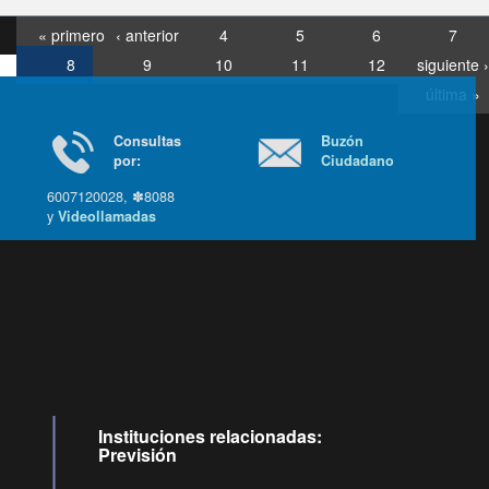
« primero
‹ anterior
4
5
6
7
8
9
10
11
12
siguiente ›
última »
Consultas
Buzón
por:
Ciudadano
6007120028, ✽8088
y
Videollamadas
Ir arriba
Instituciones relacionadas:
Previsión