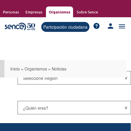
Pasar
al
Personas
Empresas
Organismos
Sobre Sence
contenido
principal
Participación ciudadana
Inicio
»
Organismos
»
Noticias