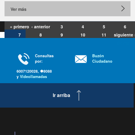
Ver más
« primero
‹ anterior
3
4
5
6
7
8
9
10
11
siguiente 
última »
Consultas
Buzón
por:
Ciudadano
6007120028, ✽8088
y
Videollamadas
Ir arriba