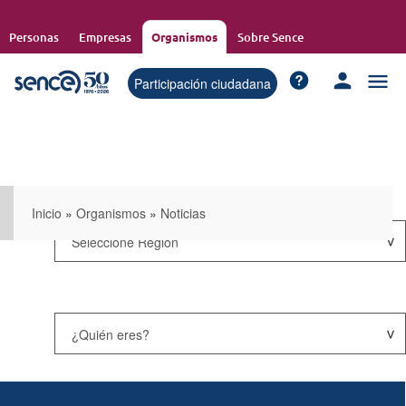
Pasar
al
Personas
Empresas
Organismos
Sobre Sence
contenido
principal
Participación ciudadana
Inicio
»
Organismos
»
Noticias