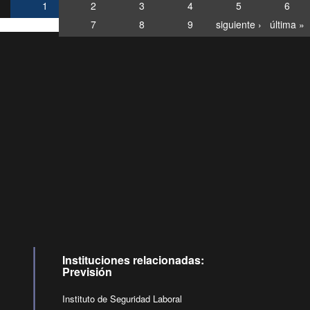
1
2
3
4
5
6
7
8
9
siguiente ›
última »
Consultas
Buzón
por:
Ciudadano
6007120028, ✽8088
y
Videollamadas
Instituciones relacionadas:
Previsión
Instituto de Seguridad Laboral