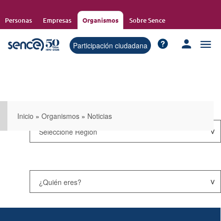
Pasar
al
Personas
Empresas
Organismos
Sobre Sence
contenido
principal
Participación ciudadana
Inicio
»
Organismos
»
Noticias