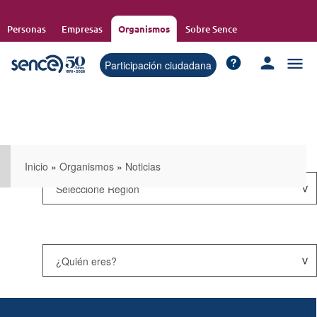
Pasar
al
Personas
Empresas
Organismos
Sobre Sence
contenido
principal
Participación ciudadana
Inicio
»
Organismos
»
Noticias