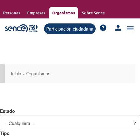
Pasar
al
Personas
Empresas
Organismos
Sobre Sence
contenido
principal
Participación ciudadana
Inicio
»
Organismos
Estado
Tipo