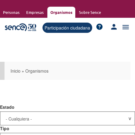
Pasar
al
Personas
Empresas
Organismos
Sobre Sence
contenido
principal
Participación ciudadana
Inicio
»
Organismos
Estado
Tipo