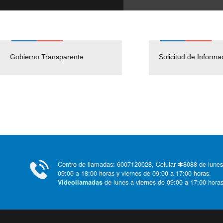
Gobierno Transparente
Pago Proveedores
Solicitud de Informa
Centro de llamadas: 6007120028, Celular ✽8088 de lunes
09:00 a 18:00 horas y viernes de 09:00 a 17:00 horas.
de lunes a viernes de 09:00 a 17:00 horas
Videollamadas