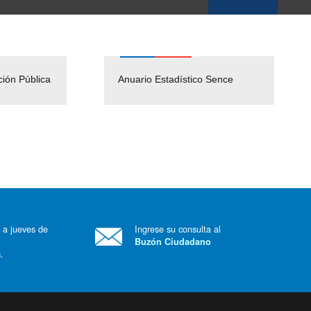
ción Pública
Empleos Públicos
Anuario Estadístico Sence
Solicitud Audiencias y
(Servicio Civil)
Ley Lobby
 a jueves de
Ingrese su consulta al
Buzón Ciudadano
.