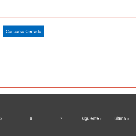
Concurso Cerrado
5
6
7
siguiente ›
última »