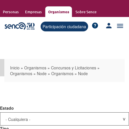
Pasar
al
Personas
Empresas
Organismos
Sobre Sence
contenido
principal
Participación ciudadana
Inicio
»
Organismos
»
Concursos y Licitaciones
»
Organismos
»
Node
»
Organismos
»
Node
Estado
Tipo