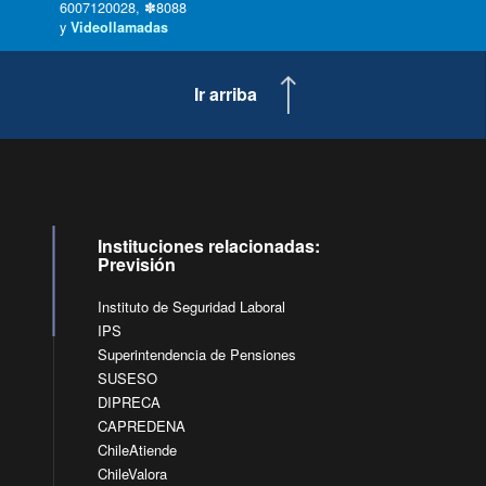
6007120028, ✽8088
y
Videollamadas
Ir arriba
Instituciones relacionadas:
Previsión
Instituto de Seguridad Laboral
IPS
Superintendencia de Pensiones
SUSESO
DIPRECA
CAPREDENA
ChileAtiende
ChileValora