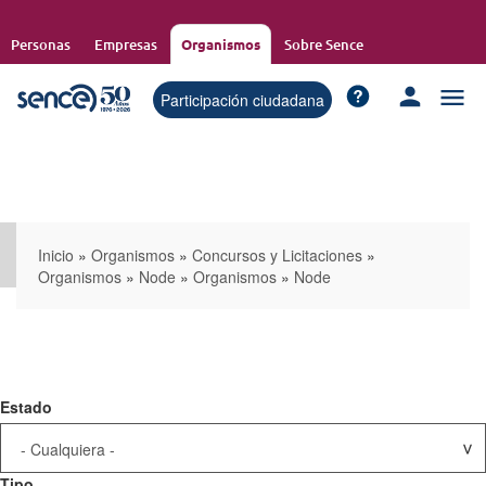
Pasar
al
Personas
Empresas
Organismos
Sobre Sence
contenido
principal
Participación ciudadana
Inicio
»
Organismos
»
Concursos y Licitaciones
»
Organismos
»
Node
»
Organismos
»
Node
Estado
Tipo