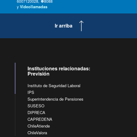
6007120028, ✽8088
y
Videollamadas
Ir arriba
Instituciones relacionadas:
Previsión
Instituto de Seguridad Laboral
IPS
Superintendencia de Pensiones
SUSESO
DIPRECA
CAPREDENA
ChileAtiende
ChileValora