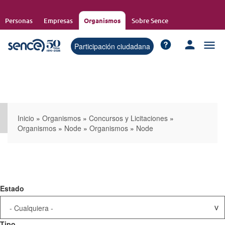
Pasar
al
Personas
Empresas
Organismos
Sobre Sence
contenido
principal
Participación ciudadana
Inicio
»
Organismos
»
Concursos y Licitaciones
»
Organismos
»
Node
»
Organismos
»
Node
Estado
Tipo