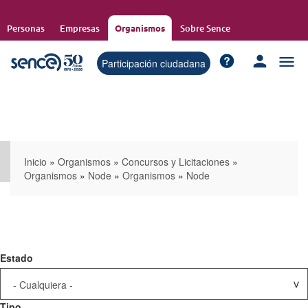
Pasar
al
Personas
Empresas
Organismos
Sobre Sence
contenido
principal
Participación ciudadana
Inicio
»
Organismos
»
Concursos y Licitaciones
»
Organismos
»
Node
»
Organismos
»
Node
Estado
Tipo