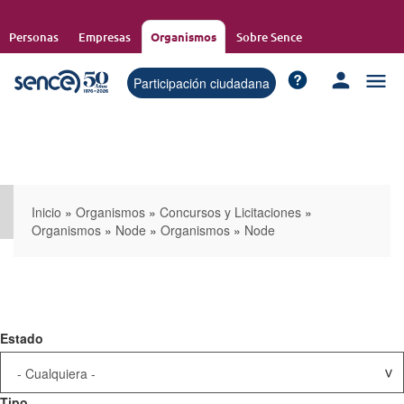
Pasar
al
Personas
Empresas
Organismos
Sobre Sence
contenido
principal
Participación ciudadana
Inicio
»
Organismos
»
Concursos y Licitaciones
»
Organismos
»
Node
»
Organismos
»
Node
Estado
Tipo