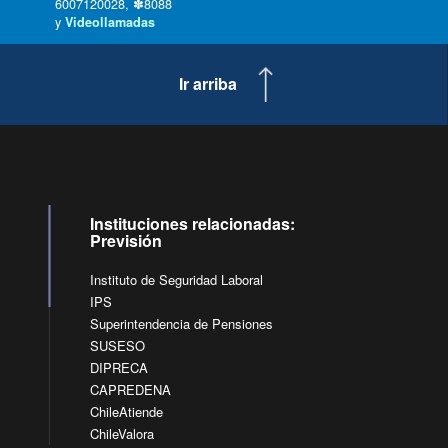
6007120028, ✽8088
y
Videollamadas
Ir arriba
Instituciones relacionadas:
Previsión
Instituto de Seguridad Laboral
IPS
Superintendencia de Pensiones
SUSESO
DIPRECA
CAPREDENA
ChileAtiende
ChileValora