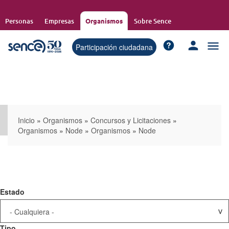
Pasar
al
Personas
Empresas
Organismos
Sobre Sence
contenido
principal
Participación ciudadana
Inicio
»
Organismos
»
Concursos y Licitaciones
»
Organismos
»
Node
»
Organismos
»
Node
Estado
Tipo