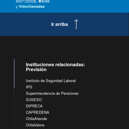
6007120028, ✽8088
y
Videollamadas
Ir arriba
Instituciones relacionadas:
Previsión
Instituto de Seguridad Laboral
IPS
Superintendencia de Pensiones
SUSESO
DIPRECA
CAPREDENA
ChileAtiende
ChileValora