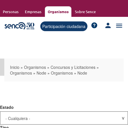
Pasar
al
Personas
Empresas
Organismos
Sobre Sence
contenido
principal
Participación ciudadana
Inicio
»
Organismos
»
Concursos y Licitaciones
»
Organismos
»
Node
»
Organismos
»
Node
Estado
Tipo