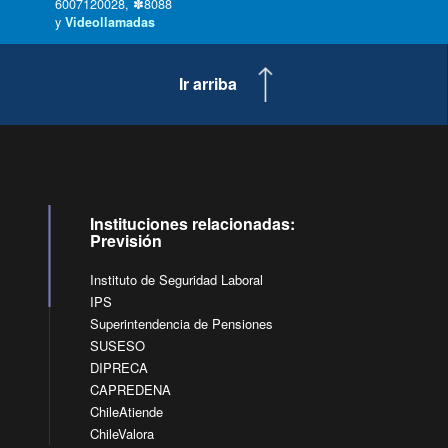
6007120028, ✽8088
y
Videollamadas
Ir arriba
Instituciones relacionadas:
Previsión
Instituto de Seguridad Laboral
IPS
Superintendencia de Pensiones
SUSESO
DIPRECA
CAPREDENA
ChileAtiende
ChileValora