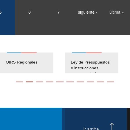
5
6
7
siguiente ›
última »
OIRS Regionales
Ley de Presupuestos
e instrucciones
presuspuetarias
Ir arriba