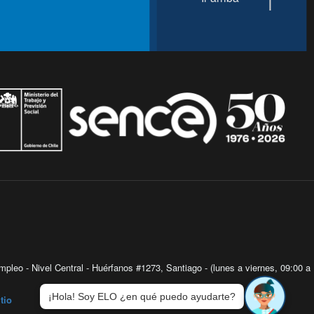
pleo - Nivel Central - Huérfanos #1273, Santiago - (lunes a viernes, 09:00 a
¡Hola! Soy ELO ¿en qué puedo ayudarte?
tio