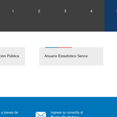
1
2
3
4
ción Pública
Empleos Públicos
Anuario Estadístico Sence
Solicitud Audiencias y
(Servicio Civil)
Ley Lobby
 a jueves de
Ingrese su consulta al
Buzón Ciudadano