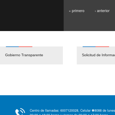
« primero
‹ anterior
Gobierno Transparente
Pago Proveedores
Solicitud de Informa
Centro de llamadas: 6007120028, Celular ✽8088 de lunes
09:00 a 18:00 horas y viernes de 09:00 a 17:00 horas.