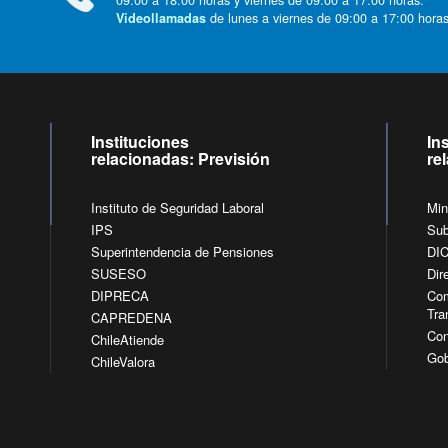
de lunes a viernes de 09:00 a 17:00 horas
Videollamadas
Instituciones
In
relacionadas: Previsión
re
Instituto de Seguridad Laboral
Min
IPS
Sub
Superintendencia de Pensiones
DI
SUSESO
Dir
DIPRECA
Com
Tra
CAPREDENA
Con
ChileAtiende
Gob
ChileValora