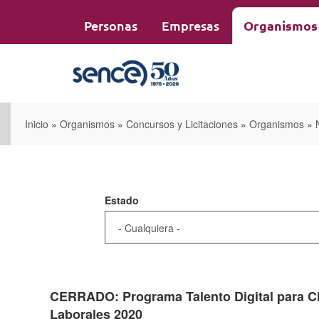
Pasar
al
Personas
Empresas
Organismos
contenido
principal
Inicio
»
Organismos
»
Concursos y Licitaciones
»
Organismos
»
Estado
CERRADO: Programa Talento Digital para Chi
Laborales 2020