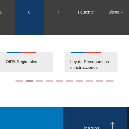
5
6
7
siguiente ›
última »
OIRS Regionales
Ley de Presupuestos
e instrucciones
presuspuetarias
Ir arriba