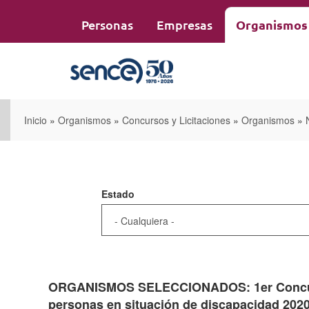
Pasar
al
Personas
Empresas
Organismos
contenido
principal
Inicio
»
Organismos
»
Concursos y Licitaciones
»
Organismos
»
Estado
ORGANISMOS SELECCIONADOS: 1er Concurso
personas en situación de discapacidad 202