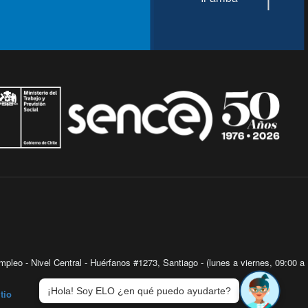
pleo - Nivel Central - Huérfanos #1273, Santiago - (lunes a viernes, 09:00 a
¡Hola! Soy ELO ¿en qué puedo ayudarte?
tio