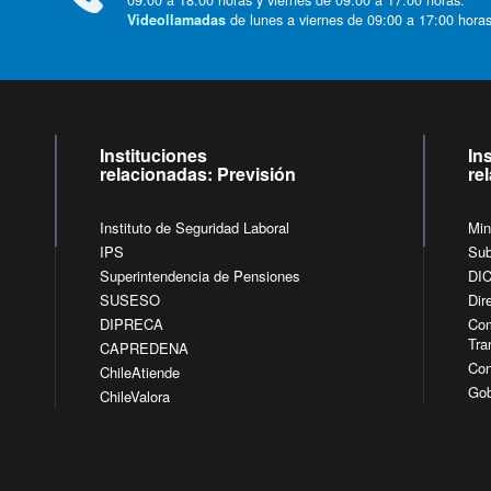
de lunes a viernes de 09:00 a 17:00 horas
Videollamadas
Instituciones
In
relacionadas: Previsión
re
Instituto de Seguridad Laboral
Min
IPS
Sub
Superintendencia de Pensiones
DI
SUSESO
Dir
DIPRECA
Com
Tra
CAPREDENA
Con
ChileAtiende
Gob
ChileValora