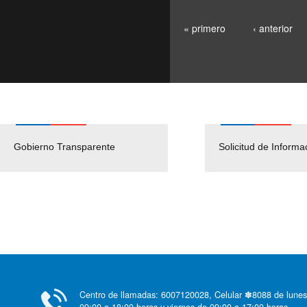
« primero
‹ anterior
Gobierno Transparente
Pago Proveedores
Solicitud de Informa
Centro de llamadas: 6007120028, Celular ✽8088 de lunes
09:00 a 18:00 horas y viernes de 09:00 a 17:00 horas.