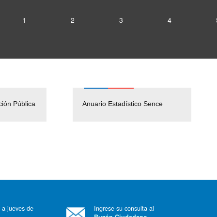
1
2
3
4
ción Pública
Empleos Públicos
Anuario Estadístico Sence
Solicitud Audiencias y
(Servicio Civil)
Ley Lobby
 a jueves de
Ingrese su consulta al
Buzón Ciudadano