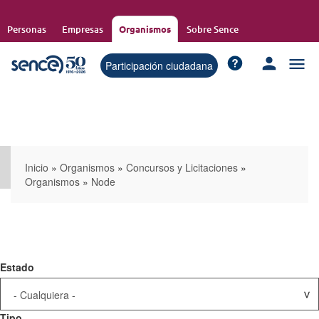
Pasar
al
Personas
Empresas
Organismos
Sobre Sence
contenido
principal
Participación ciudadana
Inicio
»
Organismos
»
Concursos y Licitaciones
»
Organismos
»
Node
Estado
Tipo