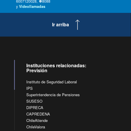
6007120028, ✽8088
y
Videollamadas
Ir arriba
Instituciones relacionadas:
Previsión
Instituto de Seguridad Laboral
IPS
Superintendencia de Pensiones
SUSESO
DIPRECA
CAPREDENA
ChileAtiende
ChileValora