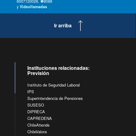
6007120028, ✽8088
y
Videollamadas
Ir arriba
Instituciones relacionadas:
Previsión
Instituto de Seguridad Laboral
IPS
Superintendencia de Pensiones
SUSESO
DIPRECA
CAPREDENA
ChileAtiende
ChileValora