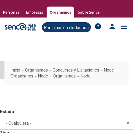
Pasar
al
Personas
Empresas
Organismos
Sobre Sence
contenido
principal
Participación ciudadana
Inicio
»
Organismos
»
Concursos y Licitaciones
»
Node
»
Organismos
»
Node
»
Organismos
»
Node
Estado
Tipo