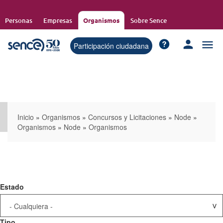
Pasar
al
Personas
Empresas
Organismos
Sobre Sence
contenido
principal
Participación ciudadana
Inicio
»
Organismos
»
Concursos y Licitaciones
»
Node
»
Organismos
»
Node
»
Organismos
Estado
Tipo