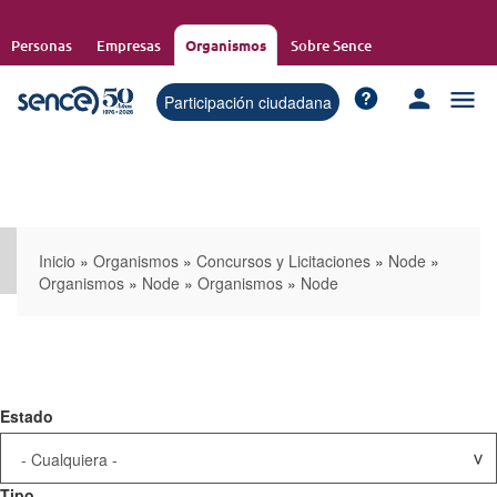
Pasar
al
Personas
Empresas
Organismos
Sobre Sence
contenido
principal
Participación ciudadana
Inicio
»
Organismos
»
Concursos y Licitaciones
»
Node
»
Organismos
»
Node
»
Organismos
»
Node
Estado
Tipo