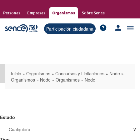
Pasar
al
Personas
Empresas
Organismos
Sobre Sence
contenido
principal
Participación ciudadana
Inicio
»
Organismos
»
Concursos y Licitaciones
»
Node
»
Organismos
»
Node
»
Organismos
»
Node
Estado
Tipo