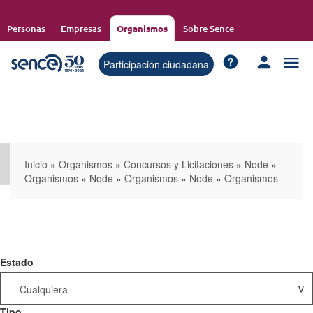
Pasar
al
Personas
Empresas
Organismos
Sobre Sence
contenido
principal
Participación ciudadana
Inicio
»
Organismos
»
Concursos y Licitaciones
»
Node
»
Organismos
»
Node
»
Organismos
»
Node
»
Organismos
Estado
Tipo