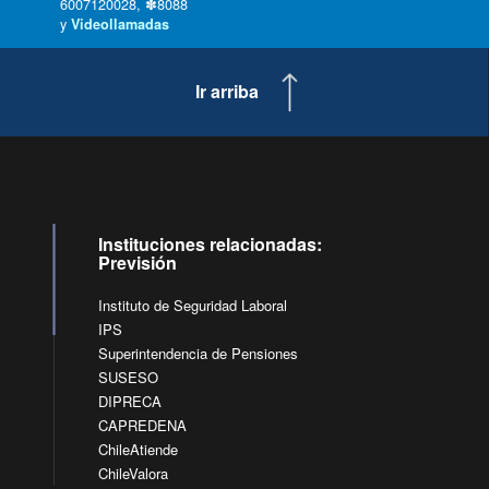
6007120028, ✽8088
y
Videollamadas
Ir arriba
Instituciones relacionadas:
Previsión
Instituto de Seguridad Laboral
IPS
Superintendencia de Pensiones
SUSESO
DIPRECA
CAPREDENA
ChileAtiende
ChileValora