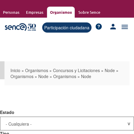
Pasar
al
Personas
Empresas
Organismos
Sobre Sence
contenido
principal
Participación ciudadana
Inicio
»
Organismos
»
Concursos y Licitaciones
»
Node
»
Organismos
»
Node
»
Organismos
»
Node
Estado
Tipo