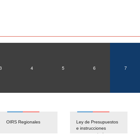
3
4
5
6
7
OIRS Regionales
Ley de Presupuestos
e instrucciones
presuspuetarias