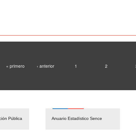
« primero
‹ anterior
1
2
ción Pública
Empleos Públicos
Anuario Estadístico Sence
Solicitud Audiencias y
(Servicio Civil)
Ley Lobby