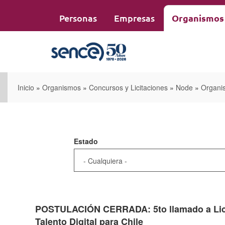
Pasar
al
Personas
Empresas
Organismos
contenido
principal
Inicio
»
Organismos
»
Concursos y Licitaciones
»
Node
»
Organi
Estado
POSTULACIÓN CERRADA: 5to llamado a Lici
Talento Digital para Chile