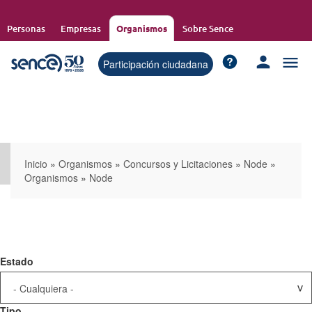
Pasar
al
Personas
Empresas
Organismos
Sobre Sence
contenido
principal
Participación ciudadana
Inicio
»
Organismos
»
Concursos y Licitaciones
»
Node
»
Organismos
»
Node
Estado
Tipo