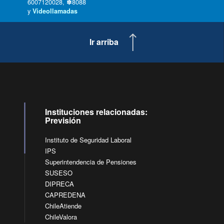
6007120028, ✽8088
y
Videollamadas
Ir arriba
Instituciones relacionadas:
Previsión
Instituto de Seguridad Laboral
IPS
Superintendencia de Pensiones
SUSESO
DIPRECA
CAPREDENA
ChileAtiende
ChileValora