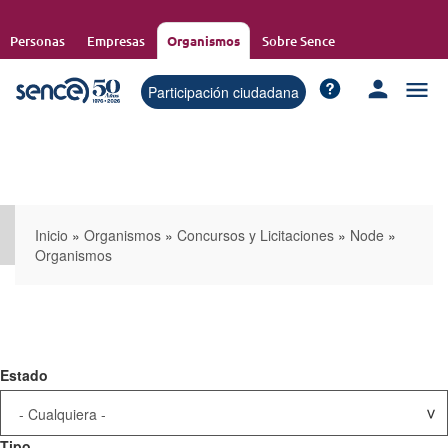
Pasar
al
Personas
Empresas
Organismos
Sobre Sence
contenido
principal
Participación ciudadana
Inicio
»
Organismos
»
Concursos y Licitaciones
»
Node
»
Organismos
Estado
Tipo