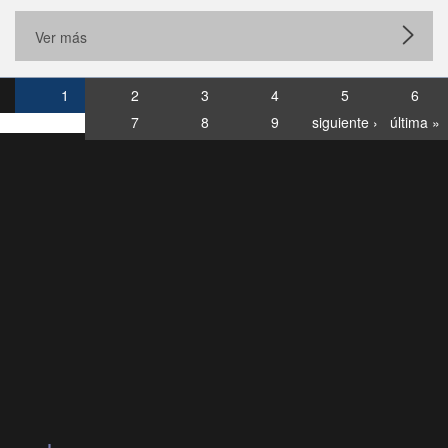
Ver más
1
2
3
4
5
6
7
8
9
siguiente ›
última »
Consultas
Buzón
por:
Ciudadano
6007120028, ✽8088
y
Videollamadas