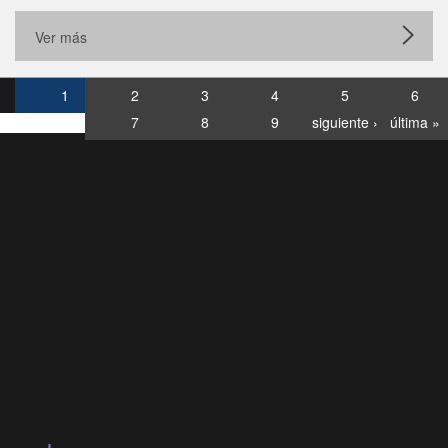
Ver más
1
2
3
4
5
6
7
8
9
siguiente ›
última »
Consultas
Buzón
por:
Ciudadano
6007120028, ✽8088
y
Videollamadas