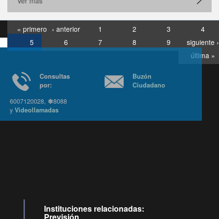
Ver más
« primero
‹ anterior
1
2
3
4
5
6
7
8
9
siguiente ›
última »
Consultas
Buzón
por:
Ciudadano
6007120028, ✽8088
y
Videollamadas
Ir arriba
Instituciones relacionadas:
Previsión