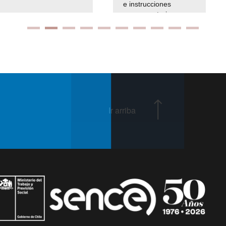
e instrucciones
presuspuetarias
Ir arriba