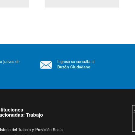
(Servicio Civil)
Ley Lobby
 a jueves de
Ingrese su consulta al
Buzón Ciudadano
.
stituciones
lacionadas: Trabajo
isterio del Trabajo y Previsión Social