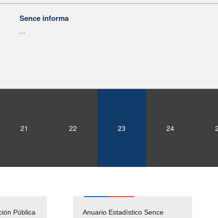
Sence informa
...
21
22
23
24
ción Pública
Empleos Públicos
Anuario Estadístico Sence
Solicitud Audiencias y