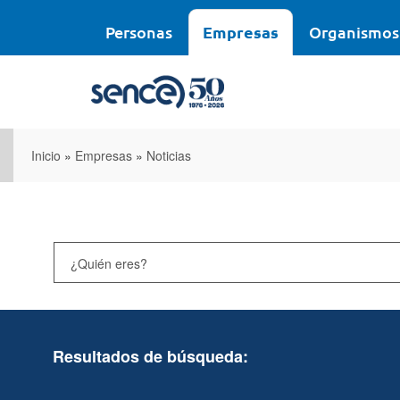
Pasar
al
Personas
Empresas
Organismos
contenido
principal
Inicio
»
Empresas
»
Noticias
Resultados de búsqueda: