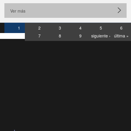
Ver más
1
2
3
4
5
6
7
8
9
siguiente ›
última »
Consultas
Buzón
por:
Ciudadano
6007120028, ✽8088
y
Videollamadas