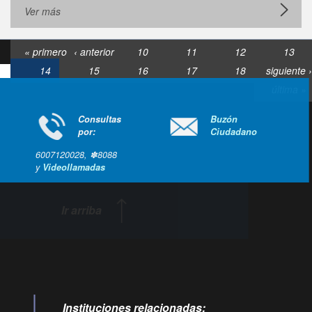
Ver más
« primero
‹ anterior
10
11
12
13
14
15
16
17
18
siguiente ›
última »
Consultas
Buzón
por:
Ciudadano
6007120028, ✽8088
y
Videollamadas
Ir arriba
Instituciones relacionadas: