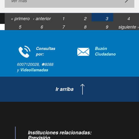
Ver más
« primero
‹ anterior
1
2
3
4
5
6
7
8
9
siguiente ›
última »
Consultas
Buzón
por:
Ciudadano
6007120028, ✽8088
y
Videollamadas
Ir arriba
Instituciones relacionadas:
Previsión