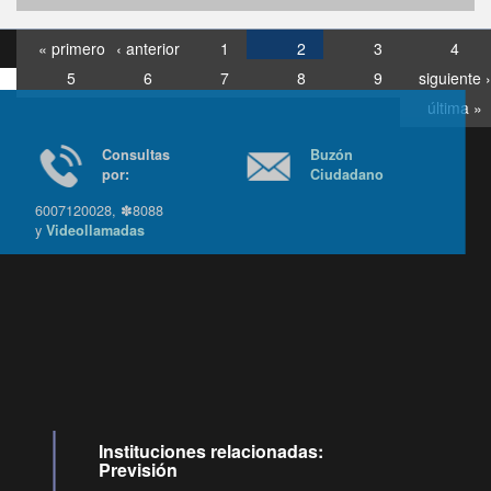
« primero
‹ anterior
1
2
3
4
5
6
7
8
9
siguiente ›
última »
Consultas
Buzón
por:
Ciudadano
6007120028, ✽8088
y
Videollamadas
Ir arriba
Instituciones relacionadas:
Previsión